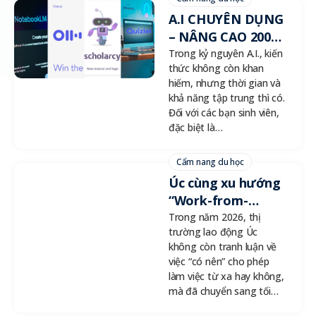
A.I CHUYÊN DỤNG
– NÂNG CAO 200%
NĂNG SUẤT HỌC
Trong kỷ nguyên A.I., kiến
thức không còn khan
TẬP
hiếm, nhưng thời gian và
khả năng tập trung thì có.
Đối với các bạn sinh viên,
đặc biệt là…
Cẩm nang du học
Úc cùng xu hướng
“Work-from-
anywhere” năm
Trong năm 2026, thị
trường lao động Úc
2026
không còn tranh luận về
việc “có nên” cho phép
làm việc từ xa hay không,
mà đã chuyển sang tối…