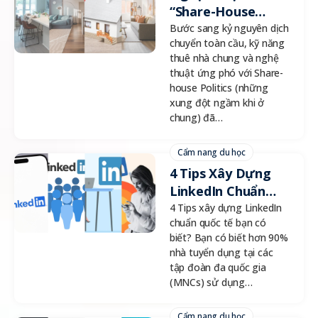
“Share-House
Politics”: Đọc Vị
Bước sang kỷ nguyên dịch
chuyển toàn cầu, kỹ năng
Hợp Đồng Để Giữ
thuê nhà chung và nghệ
Tiền Cọc Và Bí
thuật ứng phó với Share-
Quyết Sống Sót
house Politics (những
Trong Không Gian
xung đột ngầm khi ở
Đa Văn Hóa
chung) đã…
Cẩm nang du học
4 Tips Xây Dựng
LinkedIn Chuẩn
Quốc Tế
4 Tips xây dựng LinkedIn
chuẩn quốc tế bạn có
biết? Bạn có biết hơn 90%
nhà tuyển dụng tại các
tập đoàn đa quốc gia
(MNCs) sử dụng…
Cẩm nang du học