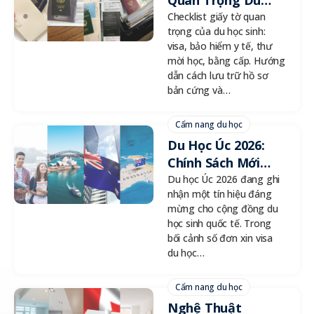
Quan Trọng Du
Học Sinh 2026: Lưu
Checklist giấy tờ quan
trọng của du học sinh:
Trữ Hồ Sơ Bản
visa, bảo hiểm y tế, thư
Cứng & Cloud
mời học, bằng cấp. Hướng
dẫn cách lưu trữ hồ sơ
bản cứng và…
Cẩm nang du học
Du Học Úc 2026:
Chính Sách Mới
Tăng Chỉ Tiêu 32
Du học Úc 2026 đang ghi
nhận một tín hiệu đáng
Trường Đại Học
mừng cho cộng đồng du
học sinh quốc tế. Trong
bối cảnh số đơn xin visa
du học…
Cẩm nang du học
Nghệ Thuật