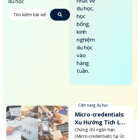
nhất về
du học
du học,
học
bổng,
kinh
nghiệm
du học
vào
hàng
tuần.
Cẩm nang du học
Micro-credentials:
Xu Hướng Tích Lũy
Chứng Chỉ Ngắn
Chứng chỉ ngắn hạn
(Micro-credentials) tại Úc
Hạn Để Gia Tăng