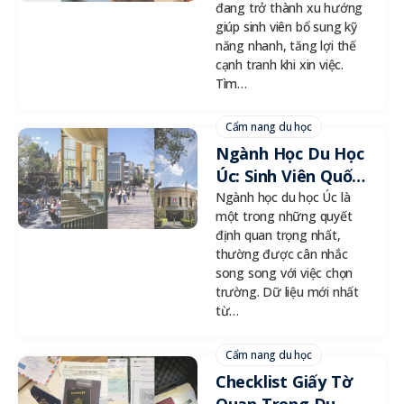
đang trở thành xu hướng
Lợi Thế Cạnh
giúp sinh viên bổ sung kỹ
Tranh
năng nhanh, tăng lợi thế
cạnh tranh khi xin việc.
Tìm…
Cẩm nang du học
Ngành Học Du Học
Úc: Sinh Viên Quốc
Tế Đang Ưu Tiên
Ngành học du học Úc là
một trong những quyết
Nhóm Ngành Nào?
định quan trọng nhất,
thường được cân nhắc
song song với việc chọn
trường. Dữ liệu mới nhất
từ…
Cẩm nang du học
Checklist Giấy Tờ