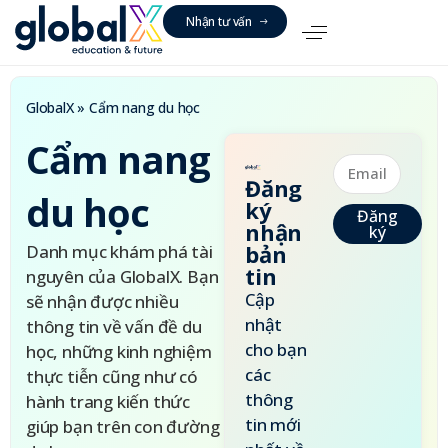
N
h
ậ
n
t
ư
v
ấ
n
GlobalX
»
Cẩm nang du học
Cẩm nang
Đăng
du học
ký
Đăng
nhận
ký
bản
Danh mục khám phá tài
tin
nguyên của GlobalX. Bạn
Cập
sẽ nhận được nhiều
nhật
thông tin về vấn đề du
cho bạn
học, những kinh nghiệm
các
thực tiễn cũng như có
thông
hành trang kiến thức
tin mới
giúp bạn trên con đường