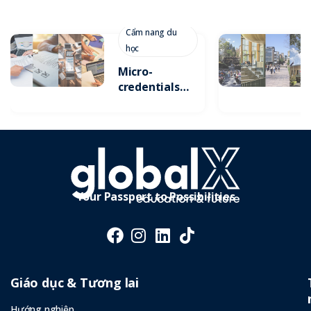
Cẩm nang du
học
Micro-
credentials:
Xu Hướng
Tích Lũy
Chứng Chỉ
Ngắn Hạn Để
Gia Tăng Lợi
Thế Cạnh
Tranh
Your Passport to Possibilities
Giáo dục & Tương lai
Hướng nghiệp