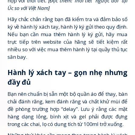
hợp với thời tiết.
[Đọc thêm: Thời tiết “ngược đời” tại
Úc so với Việt Nam]
Hãy chắc chắn rằng bạn đã kiểm tra và đảm bảo số
ký về hành lý xách tay, hành lý ký gửi theo quy định.
Nếu bạn cần mua thêm hành lý ký gửi, hãy mua
trực tiếp trên website của hãng sẽ tiết kiệm rất
nhiều so với việc mua thêm hành lý tại quầy thủ tục
sân bay.
Hành lý xách tay – gọn nhẹ nhưng
đầy đủ
Bạn nên chuẩn bị sẵn một bộ quần áo để thay, bàn
chải đánh răng, kem đánh răng và chất khử mùi để
đề phòng trường hợp “delay”. Lưu ý rằng các mặt
hàng dạng lỏng, bình xịt và gel phải được đựng
trong các chai, lọ có dung tích từ 100ml trở xuống.