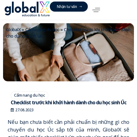
N
h
ậ
n
t
ư
v
ấ
n
GlobalX
»
Cẩm nang du học
»
Checklist trước khi khởi hành dành
cho du học sinh Úc
Cẩm nang du học
Checklist trước khi khởi hành dành cho du học sinh Úc
27.08.2023
Nếu bạn chưa biết cần phải chuẩn bị những gì cho
chuyến du học Úc sắp tới của mình, GlobalX sẽ