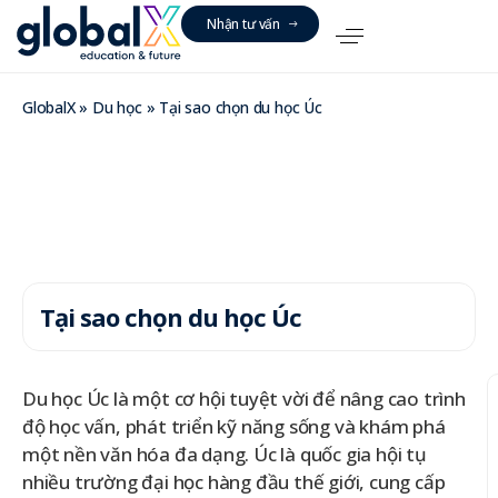
N
h
ậ
n
t
ư
v
ấ
n
GlobalX
»
Du học
»
Tại sao chọn du học Úc
Tại sao chọn du học Úc
Du học Úc là một cơ hội tuyệt vời để nâng cao trình
độ học vấn, phát triển kỹ năng sống và khám phá
một nền văn hóa đa dạng. Úc là quốc gia hội tụ
nhiều trường đại học hàng đầu thế giới, cung cấp