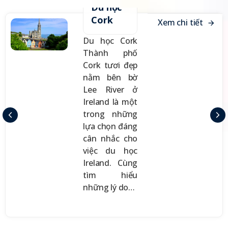
Du học
Cork
X
e
m
c
h
i
t
i
ế
t
Du học Cork
Thành phố
Cork tươi đẹp
nằm bên bờ
Lee River ở
Ireland là một
trong những
lựa chọn đáng
cân nhắc cho
việc du học
Ireland. Cùng
tìm hiểu
những lý do…