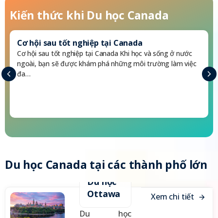
Kiến thức khi
Du học Canada
Cơ hội sau tốt nghiệp tại Canada
Cơ hội sau tốt nghiệp tại Canada Khi học và sống ở nước
ngoài, bạn sẽ được khám phá những môi trường làm việc
đa…
Du học Canada
tại các thành phố lớn
Du học
Ottawa
X
e
m
c
h
i
t
i
ế
t
Du học