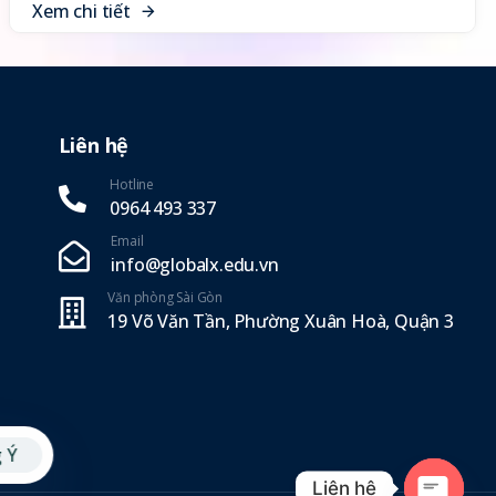
X
e
m
c
h
i
t
i
ế
t
Liên hệ
Hotline
0964 493 337‬
Email
info@globalx.edu.vn
Văn phòng Sài Gòn
19 Võ Văn Tần, Phường Xuân Hoà, Quận 3
 Ý
Liên hệ