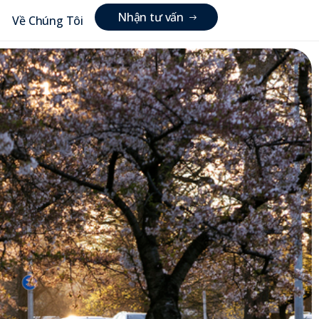
N
h
ậ
n
t
ư
v
ấ
n
Về Chúng Tôi