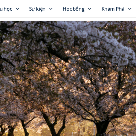
u học
Sự kiện
Học bổng
Khám Phá