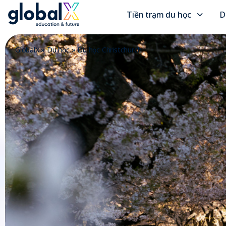
Tiền trạm du học
D
GlobalX
»
Du học
»
Du học Christchurch