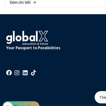
X
e
m
c
h
i
t
i
ế
t
Your Passport to Possibilities
Thi