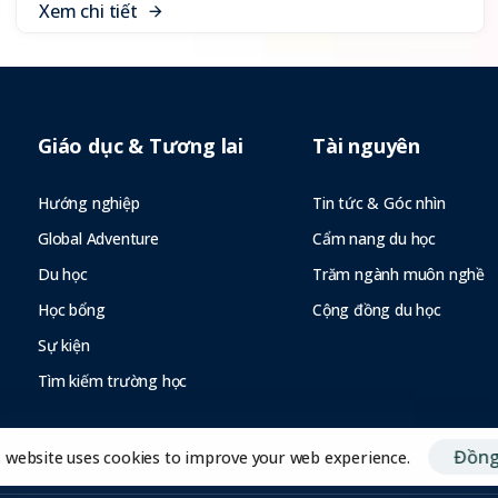
X
e
m
c
h
i
t
i
ế
t
Giáo dục & Tương lai
Tài nguyên
Hướng nghiệp
Tin tức & Góc nhìn
Global Adventure
Cẩm nang du học
Du học
Trăm ngành muôn nghề
Học bổng
Cộng đồng du học
Sự kiện
Tìm kiếm trường học
Đồng
s website uses cookies to improve your web experience.