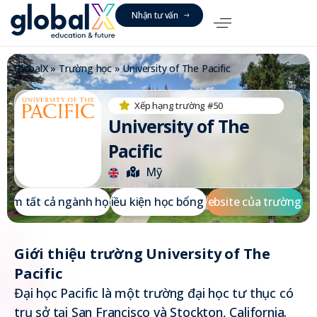
N
h
ậ
n
t
ư
v
ấ
n
GlobalX
»
Trường học
»
University of The Pacific
Xếp hạng trường #50
University of The
Pacific
Mỹ
X
e
m
t
ấ
t
c
ả
n
g
à
n
h
h
ọ
Đ
c
i
ề
u
k
i
ệ
n
h
ọ
c
b
ổ
n
g
W
e
b
s
i
t
e
c
ủ
a
t
r
ư
ờ
n
g
Giới thiệu trường University of The
Pacific
Đại học Pacific là một trường đại học tư thục có
trụ sở tại San Francisco và Stockton, California.