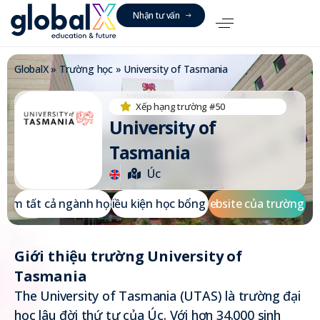
N
h
ậ
n
t
ư
v
ấ
n
GlobalX
»
Trường học
»
University of Tasmania
Xếp hạng trường #50
University of
Tasmania
Úc
X
e
m
t
ấ
t
c
ả
n
g
à
n
h
h
ọ
Đ
c
i
ề
u
k
i
ệ
n
h
ọ
c
b
ổ
n
g
W
e
b
s
i
t
e
c
ủ
a
t
r
ư
ờ
n
g
Giới thiệu trường University of
Tasmania
The University of Tasmania (UTAS) là trường đại
học lâu đời thứ tư của Úc. Với hơn 34.000 sinh