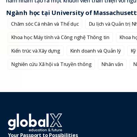
năm nhằm tạo ra một khuôn viên thân thiện với ngườ
Ngành học tại University of Massachuset
Chăm sóc Cá nhân và Thể dục
Du lịch và Quản trị 
Khoa học Máy tính và Công nghệ Thông tin
Khoa họ
Kiến trúc và Xây dựng
Kinh doanh và Quản lý
Kỹ
Nghiên cứu Xã hội và Truyền thông
Nhân văn
N
Your Passport to Possibilities