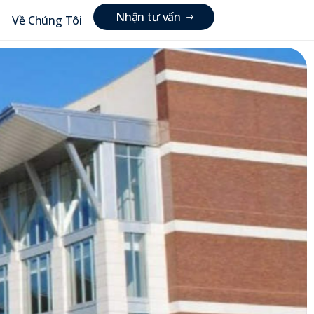
N
h
ậ
n
t
ư
v
ấ
n
Về Chúng Tôi