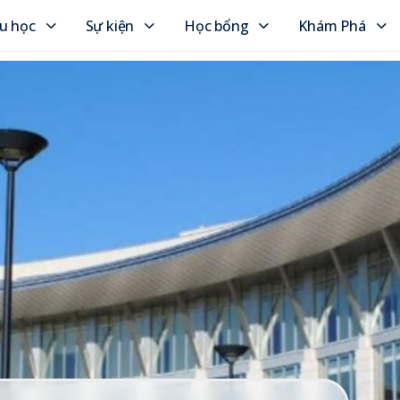
u học
Sự kiện
Học bổng
Khám Phá