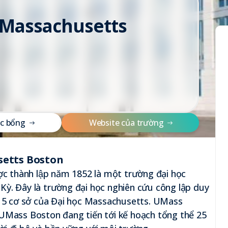
f Massachusetts
c
b
ổ
n
g
W
e
b
s
i
t
e
c
ủ
a
t
r
ư
ờ
n
g
setts Boston
 thành lập năm 1852 là một trường đại học
ỳ. Đây là trường đại học nghiên cứu công lập duy
g 5 cơ sở của Đại học Massachusetts. UMass
 UMass Boston đang tiến tới kế hoạch tổng thể 25