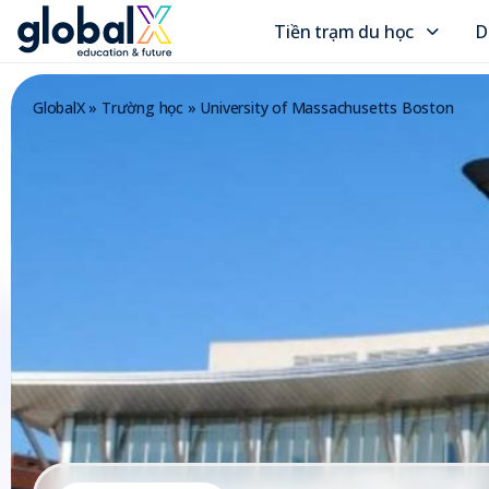
Tiền trạm du học
D
GlobalX
»
Trường học
»
University of Massachusetts Boston