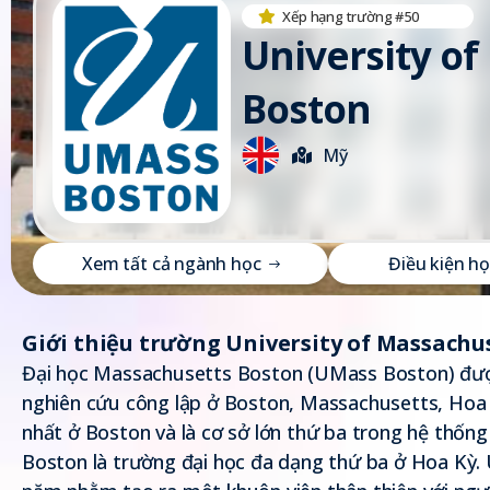
Xếp hạng trường #50
University o
Boston
Mỹ
X
e
m
t
ấ
t
c
ả
n
g
à
n
h
h
ọ
c
Đ
i
ề
u
k
i
ệ
n
h
ọ
Giới thiệu trường University of Massachu
Đại học Massachusetts Boston (UMass Boston) được
nghiên cứu công lập ở Boston, Massachusetts, Hoa K
nhất ở Boston và là cơ sở lớn thứ ba trong hệ thốn
Boston là trường đại học đa dạng thứ ba ở Hoa Kỳ.