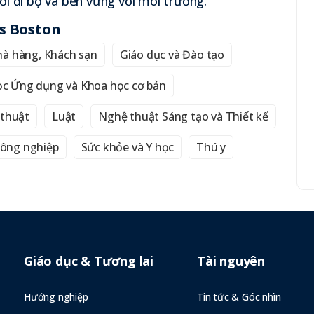
i đi bộ và bền vững với môi trường.
ts Boston
Nhà hàng, Khách sạn
Giáo dục và Đào tạo
c Ứng dụng và Khoa học cơ bản
 thuật
Luật
Nghệ thuật Sáng tạo và Thiết kế
ông nghiệp
Sức khỏe và Y học
Thú y
Giáo dục & Tương lai
Tài nguyên
Hướng nghiệp
Tin tức & Góc nhìn