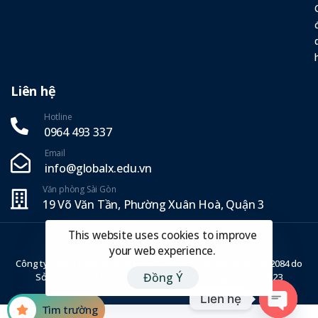
Liên hệ
Hotline
0964 493 337‬
Email
info@globalx.edu.vn
Văn phòng Sài Gòn
19 Võ Văn Tần, Phường Xuân Hoà, Quận 3
This website uses cookies to improve
Copyright ©2025 GlobalX.
your web experience.
Công ty TNHH GlobalX, GCN Đăng ký doanh nghiệp số 0317962084 do
Đồng Ý
Sở Kế hoạch và Đầu tư TP. Hồ Chí Minh cấp ngày 31/07/2023
Liên hệ
T
ì
m
t
r
ư
ờ
n
g