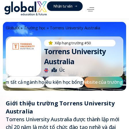
N
h
ậ
n
t
ư
v
ấ
n
GlobalX
»
Trường học
»
Torrens University Australia
Xếp hạng trường #50
Torrens University
Australia
Úc
X
e
m
t
ấ
t
c
ả
n
g
à
n
h
h
ọ
Đ
c
i
ề
u
k
i
ệ
n
h
ọ
c
b
ổ
n
g
W
e
b
s
i
t
e
c
ủ
a
t
r
ư
ờ
n
g
Giới thiệu trường Torrens University
Australia
Torrens University Australia được thành lập mới
chỉ 20 năm là một tổ chức đào tạo nghề và đại