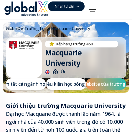
N
h
ậ
n
t
ư
v
ấ
n
GlobalX
»
Trường học
»
Macquarie University
Xếp hạng trường #50
Macquarie
University
Úc
X
e
m
t
ấ
t
c
ả
n
g
à
n
h
h
ọ
Đ
c
i
ề
u
k
i
ệ
n
h
ọ
c
b
ổ
n
g
W
e
b
s
i
t
e
c
ủ
a
t
r
ư
ờ
n
g
Giới thiệu trường Macquarie University
Đại học Macquarie được thành lập năm 1964, là
ngôi nhà của 40,000 sinh viên trong đó có 10,000
sinh viên đến từ hơn 100 quốc gia trên toàn thế