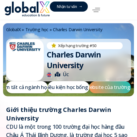
N
h
ậ
n
t
ư
v
ấ
n
GlobalX
»
Trường học
»
Charles Darwin University
Xếp hạng trường #50
Charles Darwin
University
Úc
X
e
m
t
ấ
t
c
ả
n
g
à
n
h
h
ọ
Đ
c
i
ề
u
k
i
ệ
n
h
ọ
c
b
ổ
n
g
W
e
b
s
i
t
e
c
ủ
a
t
r
ư
ờ
n
g
Giới thiệu trường Charles Darwin
University
CDU là một trong 100 trường đại học hàng đầu
Châu Á Thái Bình Dương, là trường đại học 5 sao