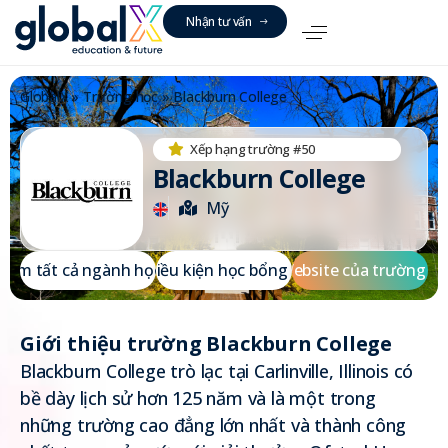
N
h
ậ
n
t
ư
v
ấ
n
GlobalX
»
Trường học
»
Blackburn College
Xếp hạng trường #50
Blackburn College
Mỹ
X
e
m
t
ấ
t
c
ả
n
g
à
n
h
h
ọ
Đ
c
i
ề
u
k
i
ệ
n
h
ọ
c
b
ổ
n
g
W
e
b
s
i
t
e
c
ủ
a
t
r
ư
ờ
n
g
Giới thiệu trường Blackburn College
Blackburn College trò lạc tại Carlinville, Illinois có
bề dày lịch sử hơn 125 năm và là một trong
những trường cao đẳng lớn nhất và thành công