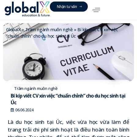
N
h
ậ
n
t
ư
v
ấ
n
GlobalX
»
Trăm ngành muôn nghề
»
Bí kíp viết CV xin việc
“chuẩn chỉnh” cho du học sinh tại Úc
Trăm ngành muôn nghề
Bí kíp viết CV xin việc “chuẩn chỉnh” cho du học sinh tại
Úc
06.06.2024
Là du học sinh tại Úc, việc vừa học vừa làm để
trang trải chi phí sinh hoạt là điều hoàn toàn bình