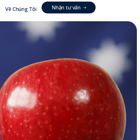
N
h
ậ
n
t
ư
v
ấ
n
Về Chúng Tôi