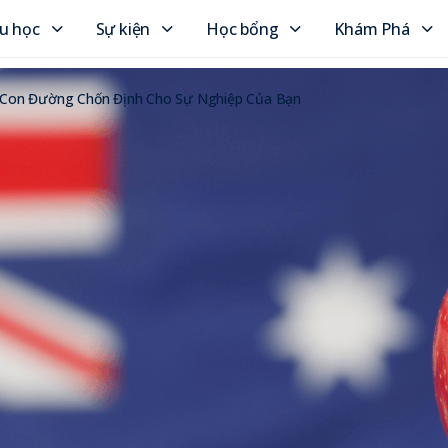
u học
Sự kiện
Học bổng
Khám Phá
 Con Đường Chốn Định Cho Sự Nghiệp Của Bạn