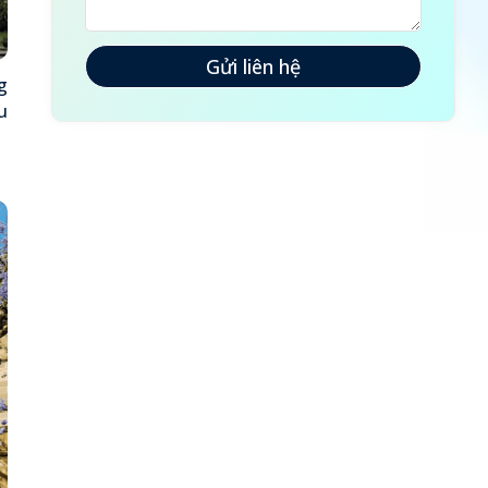
Gửi liên hệ
g
u