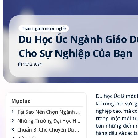
Trăm ngành muôn nghề
Du Học Úc Ngành Giáo D
Cho Sự Nghiệp Của Bạn
19.12.2024
Du học Úc là một 
Mục lục
là trong lĩnh vực 
nghiệp cao, mà còn
Tại Sao Nên Chọn Ngành Giáo Dục Tại Úc?
trong một môi trư
Những Trường Đại Học Hàng Đầu Đào Tạo Ngành Giáo Dục Tại Úc
bạn những điểm n
Chuẩn Bị Cho Chuyến Du Học Ngành Giáo Dục Tại Úc
hàng đầu và các b