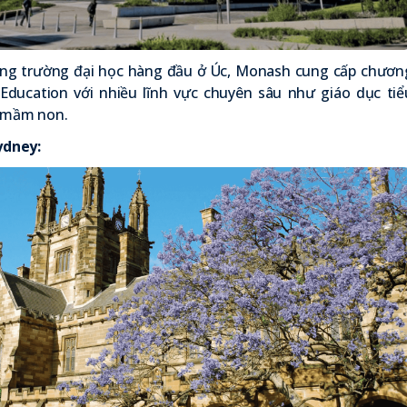
ng trường đại học hàng đầu ở Úc, Monash cung cấp chươn
 Education với nhiều lĩnh vực chuyên sâu như giáo dục tiể
à mầm non.
Sydney
: