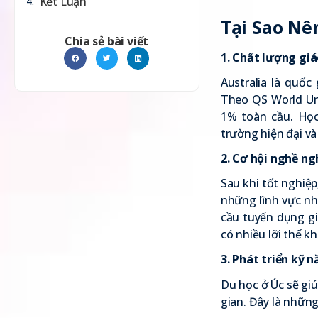
Kết Luận
Tại Sao Nê
Chia sẻ bài viết
1. Chất lượng giá
Australia là quốc
Theo
QS World Un
1% toàn cầu. Họ
trường hiện đại và
2. Cơ hội nghề ng
Sau khi tốt nghiệp,
những lĩnh vực nh
cầu tuyển dụng giá
có nhiều lỡi thế k
3. Phát triển kỹ 
Du học ở Úc sẽ giúp
gian. Đây là những