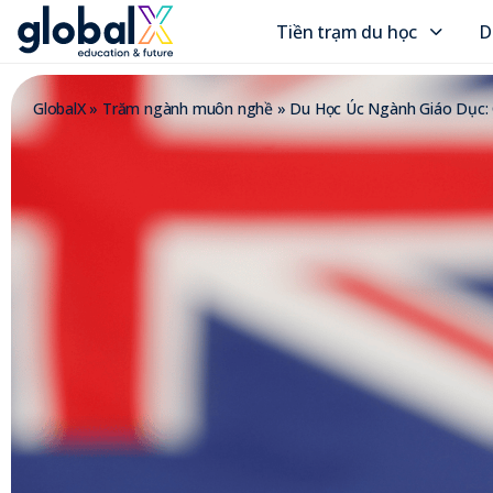
Tiền trạm du học
D
GlobalX
»
Trăm ngành muôn nghề
»
Du Học Úc Ngành Giáo Dục: