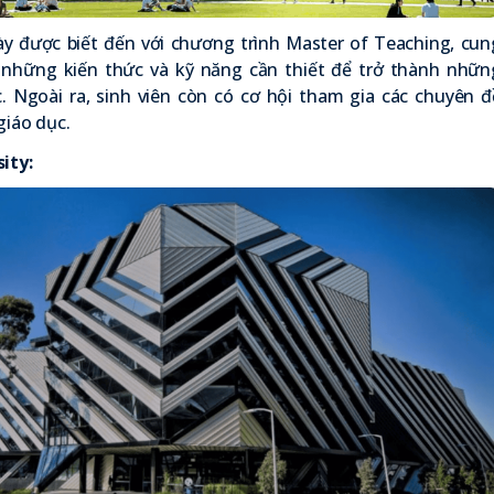
y được biết đến với chương trình Master of Teaching, cun
n những kiến thức và kỹ năng cần thiết để trở thành nhữn
c. Ngoài ra, sinh viên còn có cơ hội tham gia các chuyên đ
giáo dục.
ity
: