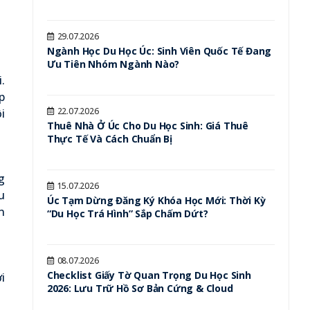
29.07.2026
Ngành Học Du Học Úc: Sinh Viên Quốc Tế Đang
Ưu Tiên Nhóm Ngành Nào?
.
p
22.07.2026
i
Thuê Nhà Ở Úc Cho Du Học Sinh: Giá Thuê
Thực Tế Và Cách Chuẩn Bị
g
15.07.2026
u
Úc Tạm Dừng Đăng Ký Khóa Học Mới: Thời Kỳ
n
“Du Học Trá Hình” Sắp Chấm Dứt?
08.07.2026
Checklist Giấy Tờ Quan Trọng Du Học Sinh
i
2026: Lưu Trữ Hồ Sơ Bản Cứng & Cloud