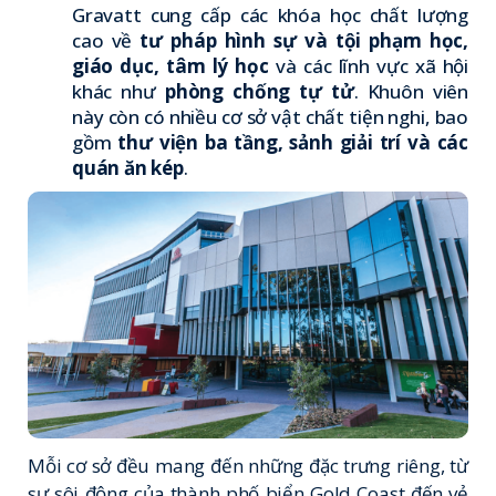
Gravatt cung cấp các khóa học chất lượng
cao về
tư pháp hình sự và tội phạm học,
giáo dục, tâm lý học
và các lĩnh vực xã hội
khác như
phòng chống tự tử
. Khuôn viên
này còn có nhiều cơ sở vật chất tiện nghi, bao
gồm
thư viện ba tầng, sảnh giải trí và các
quán ăn kép
.
Mỗi cơ sở đều mang đến những đặc trưng riêng, từ
sự sôi động của thành phố biển Gold Coast đến vẻ