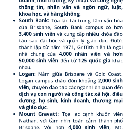
doanh, môi trường, kỹ thuật và công nghệ
thông tin, nhân văn và ngôn ngữ, luật,
khoa học, và hàng không
.
South Bank:
Tọa lạc tại trung tâm văn hóa
của Brisbane, South Bank campus có hơn
3,400 sinh viên
và cung cấp nhiều khóa đào
tạo sau đại học và quản lý giáo dục. Được
thành lập từ năm 1971, Griffith hiện là ngôi
nhà chung của
4,000 nhân viên và hơn
50,000 sinh viên
đến từ
125 quốc gia
khác
nhau.
Logan:
Nằm giữa Brisbane và Gold Coast,
Logan campus chào đón khoảng
2,000 sinh
viên
, chuyên đào tạo các ngành liên quan đến
dịch vụ con người và công tác xã hội, điều
dưỡng, hộ sinh, kinh doanh, thương mại
và giáo dục
.
Mount Gravatt:
Tọa lạc cạnh khuôn viên
Nathan, với tầm nhìn toàn cảnh thành phố
Brisbane. Với hơn
4,000 sinh viên
, Mt.