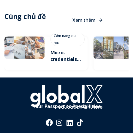
Cùng chủ đề
X
e
m
t
h
ê
m
Cẩm nang du
học
Micro-
credentials:
Xu Hướng
Tích Lũy
Chứng Chỉ
Ngắn Hạn Để
Gia Tăng Lợi
Thế Cạnh
Tranh
Your Passport to Possibilities