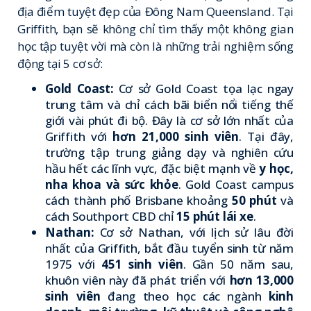
địa điểm tuyệt đẹp của Đông Nam Queensland. Tại
Griffith, bạn sẽ không chỉ tìm thấy một không gian
học tập tuyệt vời mà còn là những trải nghiệm sống
động tại 5 cơ sở:
Gold Coast:
Cơ sở Gold Coast tọa lạc ngay
trung tâm và chỉ cách bãi biển nổi tiếng thế
giới vài phút đi bộ. Đây là cơ sở lớn nhất của
Griffith với
hơn 21,000 sinh viên
. Tại đây,
trường tập trung giảng dạy và nghiên cứu
hầu hết các lĩnh vực, đặc biệt mạnh về
y học,
nha khoa và sức khỏe
. Gold Coast campus
cách thành phố Brisbane khoảng
50 phút
và
cách Southport CBD chỉ
15 phút lái xe
.
Nathan:
Cơ sở Nathan, với lịch sử lâu đời
nhất của Griffith, bắt đầu tuyển sinh từ năm
1975 với
451 sinh viên
. Gần 50 năm sau,
khuôn viên này đã phát triển với
hơn 13,000
sinh viên
đang theo học các ngành
kinh