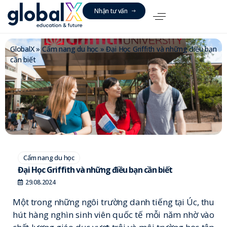
N
h
ậ
n
t
ư
v
ấ
n
GlobalX
»
Cẩm nang du học
»
Đại Học Griffith và những điều bạn
cần biết
Cẩm nang du học
Đại Học Griffith và những điều bạn cần biết
29.08.2024
Một trong những ngôi trường danh tiếng tại Úc, thu
hút hàng nghìn sinh viên quốc tế mỗi năm nhờ vào