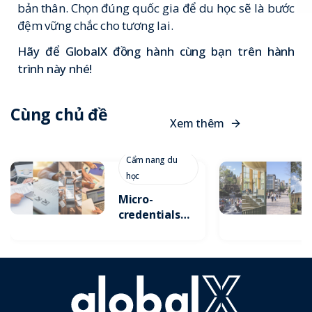
bản thân. Chọn đúng quốc gia để du học sẽ là bước
đệm vững chắc cho tương lai.
Hãy để
GlobalX
đồng hành cùng bạn trên hành
trình này nhé!
Cùng chủ đề
X
e
m
t
h
ê
m
Cẩm nang du
học
Micro-
credentials:
Xu Hướng
Tích Lũy
Chứng Chỉ
Ngắn Hạn Để
Gia Tăng Lợi
Thế Cạnh