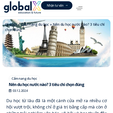
N
h
ậ
n
t
ư
v
ấ
n
GlobalX
»
Cẩm nang du học
»
Nên du học nước nào? 3 tiêu chí
chọn đúng
Cẩm nang du học
Nên du học nước nào? 3 tiêu chí chọn đúng
03.12.2024
Du học từ lâu đã là một cánh cửa mở ra nhiều cơ
hội vượt trội, không chỉ ở giá trị bằng cấp mà còn ở