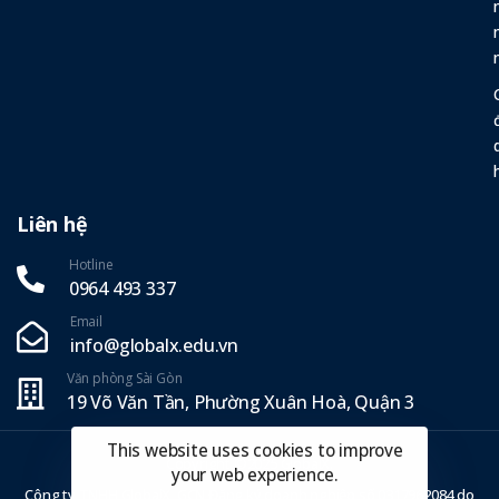
Liên hệ
Hotline
0964 493 337‬
Email
info@globalx.edu.vn
Văn phòng Sài Gòn
19 Võ Văn Tần, Phường Xuân Hoà, Quận 3
This website uses cookies to improve
Copyright ©2025 GlobalX.
your web experience.
Công ty TNHH GlobalX, GCN Đăng ký doanh nghiệp số 0317962084 do