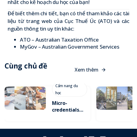
nhất cho kế hoạch du học của bạn!
Để biết thêm chi tiết, bạn có thể tham khảo các tài
liệu từ trang web của Cục Thuế Úc (ATO) và các
nguồn thông tin uy tín khác:
ATO – Australian Taxation Office
MyGov – Australian Government Services
Cùng chủ đề
X
e
m
t
h
ê
m
Cẩm nang du
học
Micro-
credentials:
Xu Hướng
Tích Lũy
Chứng Chỉ
Ngắn Hạn Để