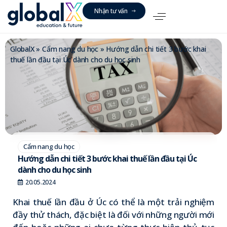
N
h
ậ
n
t
ư
v
ấ
n
GlobalX
»
Cẩm nang du học
»
Hướng dẫn chi tiết 3 bước khai
thuế lần đầu tại Úc dành cho du học sinh
Cẩm nang du học
Hướng dẫn chi tiết 3 bước khai thuế lần đầu tại Úc
dành cho du học sinh
20.05.2024
Khai thuế lần đầu ở Úc có thể là một trải nghiệm
đầy thử thách, đặc biệt là đối với những người mới