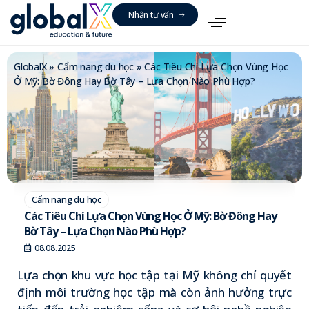
N
h
ậ
n
t
ư
v
ấ
n
GlobalX
»
Cẩm nang du học
»
Các Tiêu Chí Lựa Chọn Vùng Học
Ở Mỹ: Bờ Đông Hay Bờ Tây – Lựa Chọn Nào Phù Hợp?
Cẩm nang du học
Các Tiêu Chí Lựa Chọn Vùng Học Ở Mỹ: Bờ Đông Hay
Bờ Tây – Lựa Chọn Nào Phù Hợp?
08.08.2025
Lựa chọn khu vực học tập tại Mỹ không chỉ quyết
định môi trường học tập mà còn ảnh hưởng trực