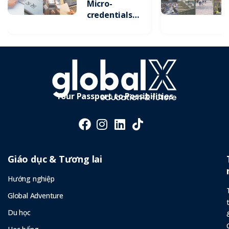
Micro-
credentials:
Xu Hướng
Tích Lũy
Chứng Chỉ
Ngắn Hạn Để
Gia Tăng Lợi
Thế Cạnh
Tranh
Your Passport to Possibilities
Giáo dục & Tương lai
Hướng nghiệp
Global Adventure
Du học