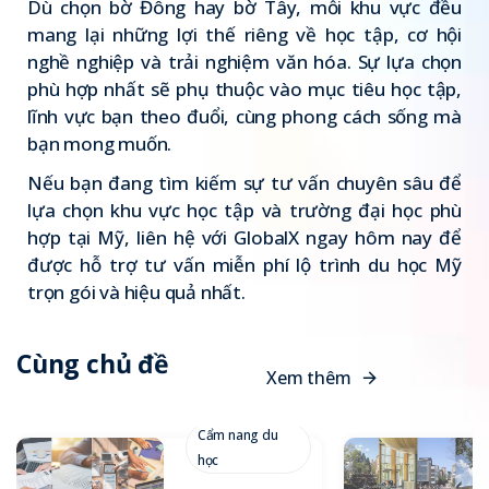
Dù chọn bờ Đông hay bờ Tây, mỗi khu vực đều
mang lại những lợi thế riêng về học tập, cơ hội
nghề nghiệp và trải nghiệm văn hóa. Sự lựa chọn
phù hợp nhất sẽ phụ thuộc vào mục tiêu học tập,
lĩnh vực bạn theo đuổi, cùng phong cách sống mà
bạn mong muốn.
Nếu bạn đang tìm kiếm sự tư vấn chuyên sâu để
lựa chọn khu vực học tập và trường đại học phù
hợp tại Mỹ,
liên hệ với GlobalX
ngay hôm nay để
được hỗ trợ tư vấn miễn phí lộ trình du học Mỹ
trọn gói và hiệu quả nhất.
Cùng chủ đề
X
e
m
t
h
ê
m
Cẩm nang du
học