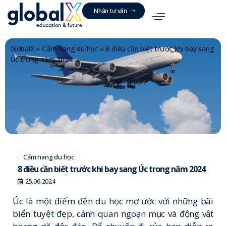
N
h
ậ
n
t
ư
v
ấ
n
GlobalX
»
Cẩm nang du học
»
8 điều cần biết trước khi bay sang
Úc trong năm 2024
Cẩm nang du học
8 điều cần biết trước khi bay sang Úc trong năm 2024
25.06.2024
Úc là một điểm đến du học mơ ước với những bãi
biển tuyệt đẹp, cảnh quan ngoạn mục và động vật