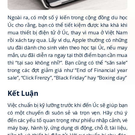
Ngoài ra, có một số ý kiến trong cộng đồng du học
Úc cho rằng, bạn có thể tiết kiệm được kha khá khi
mua thiết bị điện tử ở Úc, thay vì mua ở Việt Nam
rồi xách tay qua. Lấy ví dụ, Apple thường có những
ưu đãi dành cho sinh viên theo học tại Úc, nếu may
mắn, ưu đãi diễn ra ngay tại thời điểm bạn cần mua
thì “tại sao không nhỉ?”. Bạn cũng có thể “săn sale”
trong các đợt giảm giá như “End of Financial year
sale”, “Click Frenzy”, “Black Friday” hay “Boxing day”
Kết Luận
Việc chuẩn bị kỹ lưỡng trước khi đến Úc sẽ giúp bạn
có một chuyến đi suôn sẻ và trọn vẹn. Hãy chú ý
đến các yếu tố quan trọng như phiếu nhập cảnh, vé
máy bay, hành lý, ứng dụng di động, chỗ ở, tài liệu,