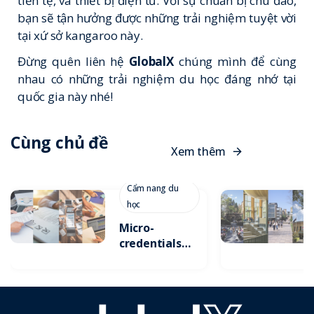
tiền tệ, và thiết bị điện tử. Với sự chuẩn bị chu đáo,
bạn sẽ tận hưởng được những trải nghiệm tuyệt vời
tại xứ sở kangaroo này.
Đừng quên liên hệ
GlobalX
chúng mình để cùng
nhau có những trải nghiệm du học đáng nhớ tại
quốc gia này nhé!
Cùng chủ đề
X
e
m
t
h
ê
m
Cẩm nang du
học
Micro-
credentials:
Xu Hướng
Tích Lũy
Chứng Chỉ
Ngắn Hạn Để