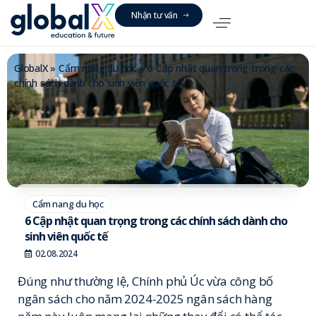
N
h
ậ
n
t
ư
v
ấ
n
GlobalX
»
Cẩm nang du học
»
6 Cập nhật quan trọng trong các
chính sách dành cho sinh viên quốc tế
Cẩm nang du học
6 Cập nhật quan trọng trong các chính sách dành cho
sinh viên quốc tế
02.08.2024
Đúng như thường lệ, Chính phủ Úc vừa công bố
ngân sách cho năm 2024-2025 ngân sách hàng