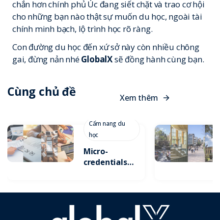
chắn hơn chính phủ Úc đang siết chặt và trao cơ hội
cho những bạn nào thật sự muốn du học, ngoài tài
chính minh bạch, lộ trình học rõ ràng.
Con đường du học đến xứ sở này còn nhiều chông
gai, đừng nản nhé
GlobalX
sẽ đồng hành cùng bạn.
Cùng chủ đề
X
e
m
t
h
ê
m
Cẩm nang du
học
Micro-
credentials:
Xu Hướng
Tích Lũy
Chứng Chỉ
Ngắn Hạn Để
Gia Tăng Lợi